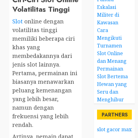
Eskalasi
Volatilitas Tinggi
Militer di
Slot
online dengan
Kawasan
volatilitas tinggi
Cara
Mengikuti
memiliki beberapa ciri
Turnamen
khas yang
Slot Online
membedakannya dari
dan Menang
jenis slot lainnya.
Permainan
Pertama, permainan ini
Slot Bertema
biasanya menawarkan
Hewan yang
peluang kemenangan
Seru dan
yang lebih besar,
Menghibur
namun dengan
PARTNERS
frekuensi yang lebih
rendah.
slot gacor maxw
Artinya, pemain dapat