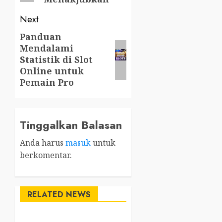
Next
Panduan
Next
Mendalami
post:
Statistik di Slot
Online untuk
Pemain Pro
Tinggalkan Balasan
Anda harus
masuk
untuk
berkomentar.
RELATED NEWS