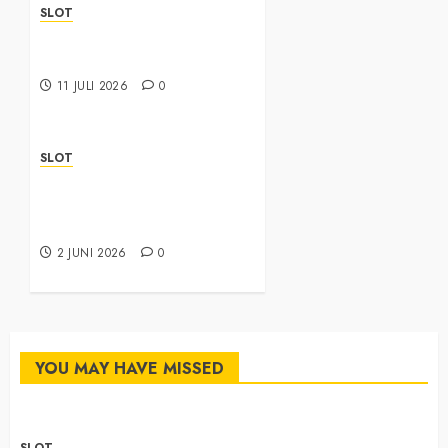
SLOT
Tips Akses Slot Maxwin
Online Tanpa Hambatan
11 JULI 2026
0
SLOT
Mahjong Terpercaya
dengan Pengalaman
Pengguna Nyaman
2 JUNI 2026
0
YOU MAY HAVE MISSED