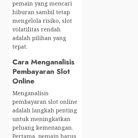
pemain yang mencari
hiburan sambil tetap
mengelola risiko, slot
volatilitas rendah
adalah pilihan yang
tepat.
Cara Menganalisis
Pembayaran Slot
Online
Menganalisis
pembayaran slot online
adalah langkah penting
untuk meningkatkan
peluang kemenangan.
Pertama, pemain harus