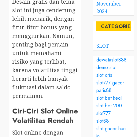
Desain grafis dan tema
November
slot ini juga cenderung
2024
lebih menarik, dengan
CATEGORIES
fitur-fitur bonus yang
menggiurkan. Namun,
penting bagi pemain
SLOT
untuk memahami
dewataslot888
risiko yang terlibat,
demo slot
karena volatilitas tinggi
slot qris
berarti lebih banyak
slot777 gacor
fluktuasi dalam saldo
paris88
permainan.
slot bet kecil
slot bet 200
Ciri-Ciri Slot Online
slot777
Volatilitas Rendah
slot88
slot gacor hari
Slot online dengan
ini